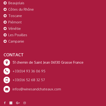
Beaujolais
Côtes du Rhône
Toscane
Piémont
Vénétie
Les Pouilles
Campanie
CONTACT
51 chemin de Saint Jean 06130 Grasse France
+33(0)4 93 36 06 95
+33(0)6 52 68 32 57
infos@winesandchateaux.com