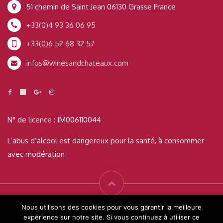
51 chemin de Saint Jean 06130 Grasse France
+33(0)4 93 36 06 95
+33(0)6 52 68 32 57
infos@winesandchateaux.com
N° de licence : IM006110044
L’abus d’alcool est dangereux pour la santé, à consommer
avec modération
© Wines & Châteaux 2019 Tous droits réservés - Créé par
Readigital
Nous utilisons des cookies pour vous garantir la meilleure
expérience sur notre site. Si vous continuez à utiliser ce