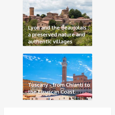
Lyon and the Beaujolais :
a preserved nature and
authentic villages
Tuscany - from Chianti to
the Etruscan Coast