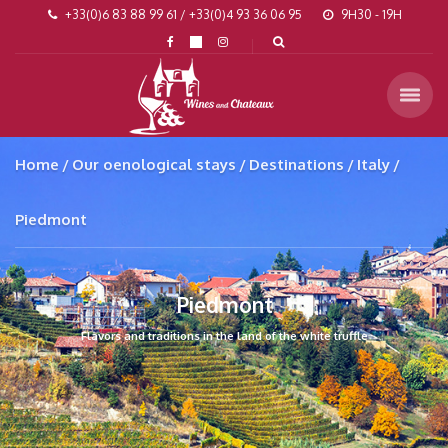
+33(0)6 83 88 99 61 / +33(0)4 93 36 06 95
9H30 - 19H
Home
Our oenological stays
Destinations
Italy
Piedmont
Piedmont
Flavors and traditions in the land of the white truffle