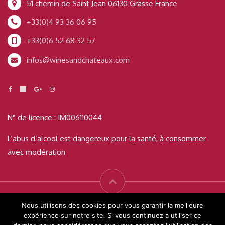
51 chemin de Saint Jean 06130 Grasse France
+33(0)4 93 36 06 95
+33(0)6 52 68 32 57
infos@winesandchateaux.com
N° de licence : IM006110044
L’abus d’alcool est dangereux pour la santé, à consommer
avec modération
© Wines & Châteaux 2019 Tous droits réservés - Créé par
Readigital
Nous utilisons des cookies pour vous garantir la meilleure
expérience sur notre site. Si vous continuez à utiliser ce