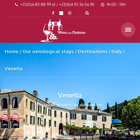
+33(0)6 83 88 99 61 / +33(0)4 93 36 06 95
9H30 - 19H
Home
Our oenological stays
Destinations
Italy
Venetia
Venetia
Treasures of nature, art and traditions