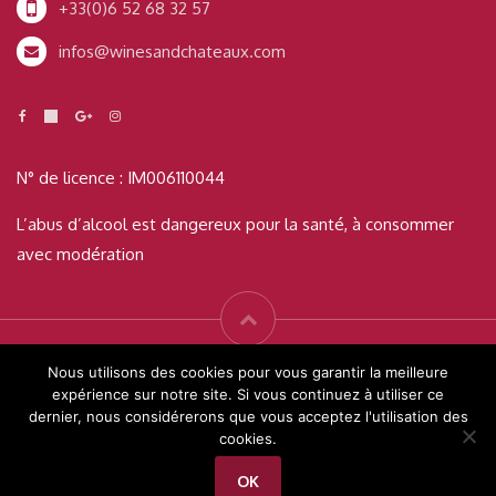
+33(0)6 52 68 32 57
infos@winesandchateaux.com
N° de licence : IM006110044
L’abus d’alcool est dangereux pour la santé, à consommer
avec modération
© Wines & Châteaux 2019 Tous droits réservés - Créé par
Readigital
Nous utilisons des cookies pour vous garantir la meilleure
expérience sur notre site. Si vous continuez à utiliser ce
dernier, nous considérerons que vous acceptez l'utilisation des
Contact
Terms and conditions
cookies.
Français
OK