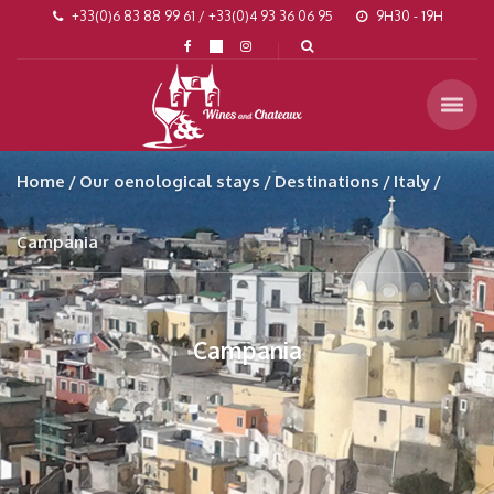
+33(0)6 83 88 99 61 / +33(0)4 93 36 06 95
9H30 - 19H
Home
Our oenological stays
Destinations
Italy
Campania
Campania