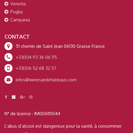
Venetia
Puglia
Campania
CONTACT
51 chemin de Saint Jean 06130 Grasse France
+33(0)4 93 36 06 95
+33(0)6 52 68 32 57
infos@winesandchateaux.com
N° de licence : IM006110044
L’abus d’alcool est dangereux pour la santé, à consommer